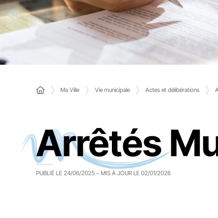
Ma Ville
Vie municipale
Actes et délibérations
A
Arrêtés M
PUBLIÉ LE
24/06/2025
– MIS À JOUR LE
02/01/2026