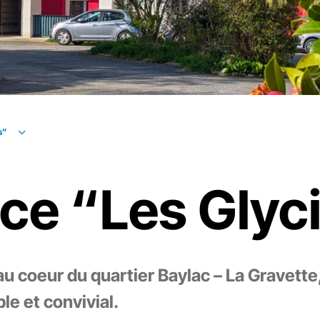
s”
ce “Les Glyc
u coeur du quartier Baylac – La Gravette
le et convivial.