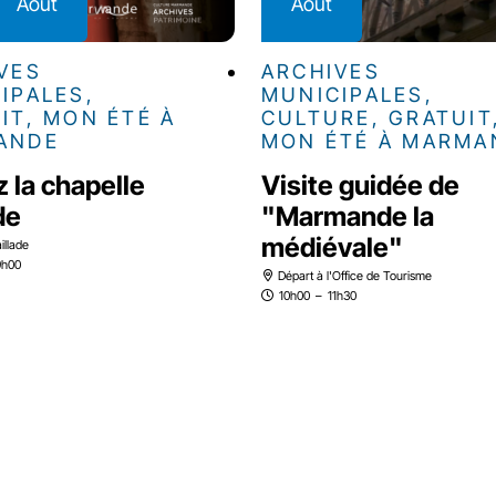
Août
Août
VES
ARCHIVES
IPALES,
MUNICIPALES,
IT, MON ÉTÉ À
CULTURE, GRATUIT
ANDE
MON ÉTÉ À MARMA
z la chapelle
Visite guidée de
de
"Marmande la
médiévale"
illade
9h00
Départ à l'Office de Tourisme
10h00
–
11h30