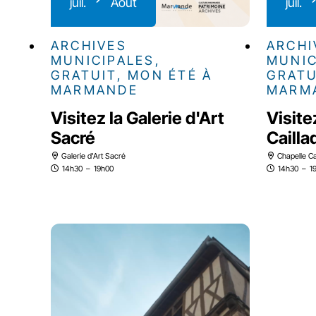
juil.
Août
juil.
ARCHIVES
ARCHI
MUNICIPALES,
MUNIC
GRATUIT, MON ÉTÉ À
GRATU
MARMANDE
MARM
Visitez la Galerie d'Art
Visite
Sacré
Cailla
Galerie d'Art Sacré
Chapelle Ca
14h30
–
19h00
14h30
–
1