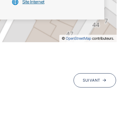
Site Internet
©
OpenStreetMap
contributeurs.
SUIVANT