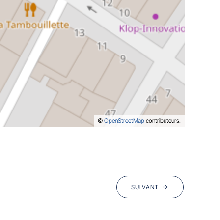
©
OpenStreetMap
contributeurs.
SUIVANT