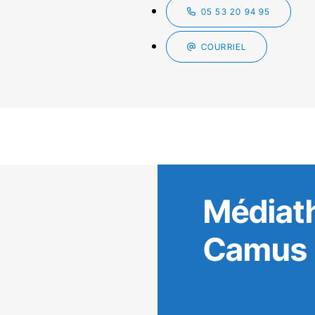
05 53 20 94 95
COURRIEL
Médiat
Camus