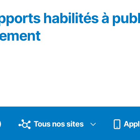
ports habilités à pub
tement
Tous nos sites
Appli