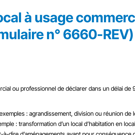
local à usage commerc
rmulaire n° 6660-REV)
cial ou professionnel de déclarer dans un délai de 9
xemples : agrandissement, division ou réunion de l
mple : transformation d’un local d’habitation en loca
st-à-dire d’aménagements ayant pour conséquence d’a