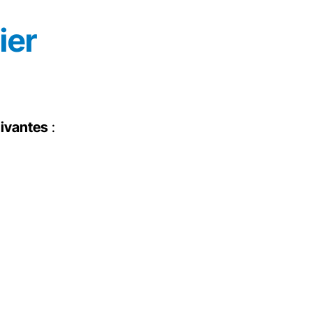
ier
uivantes
: