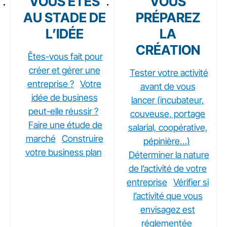
VOUS ÊTES
VOUS
AU STADE DE
PRÉPAREZ
L’IDÉE
LA
CRÉATION
Êtes-vous fait pour
créer et gérer une
Tester votre activité
entreprise ?
Votre
avant de vous
idée de business
lancer (incubateur,
peut-elle réussir ?
couveuse, portage
Faire une étude de
salarial, coopérative,
marché
Construire
pépinière…)
votre business plan
Déterminer la nature
de l’activité de votre
entreprise
Vérifier si
l’activité que vous
envisagez est
réglementée