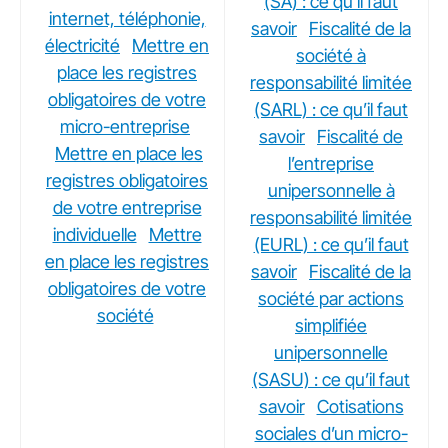
(SA) : ce qu’il faut
internet, téléphonie,
savoir
Fiscalité de la
électricité
Mettre en
société à
place les registres
responsabilité limitée
obligatoires de votre
(SARL) : ce qu’il faut
micro-entreprise
savoir
Fiscalité de
Mettre en place les
l’entreprise
registres obligatoires
unipersonnelle à
de votre entreprise
responsabilité limitée
individuelle
Mettre
(EURL) : ce qu’il faut
en place les registres
savoir
Fiscalité de la
obligatoires de votre
société par actions
société
simplifiée
unipersonnelle
(SASU) : ce qu’il faut
savoir
Cotisations
sociales d’un micro-