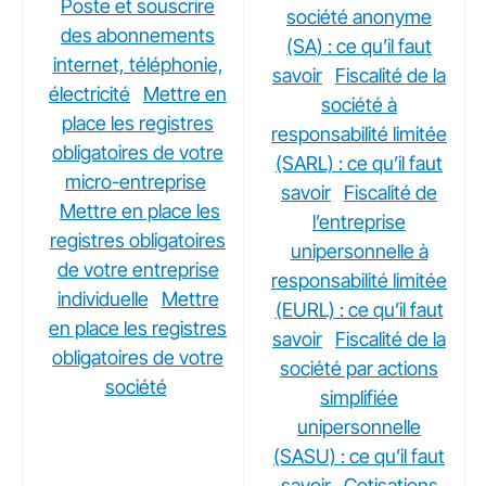
Poste et souscrire
société anonyme
des abonnements
(SA) : ce qu’il faut
internet, téléphonie,
savoir
Fiscalité de la
électricité
Mettre en
société à
place les registres
responsabilité limitée
obligatoires de votre
(SARL) : ce qu’il faut
micro-entreprise
savoir
Fiscalité de
Mettre en place les
l’entreprise
registres obligatoires
unipersonnelle à
de votre entreprise
responsabilité limitée
individuelle
Mettre
(EURL) : ce qu’il faut
en place les registres
savoir
Fiscalité de la
obligatoires de votre
société par actions
société
simplifiée
unipersonnelle
(SASU) : ce qu’il faut
savoir
Cotisations