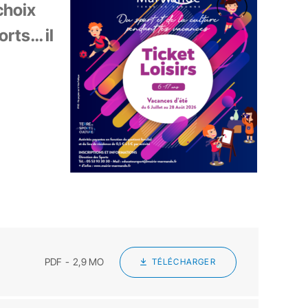
choix
orts… il
PDF
2,9 MO
TÉLÉCHARGER