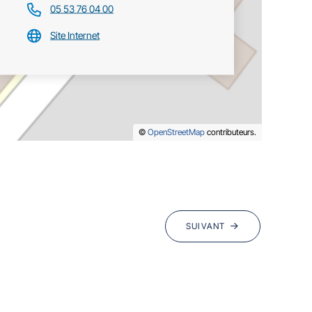
05 53 76 04 00
Site Internet
©
OpenStreetMap
contributeurs.
SUIVANT