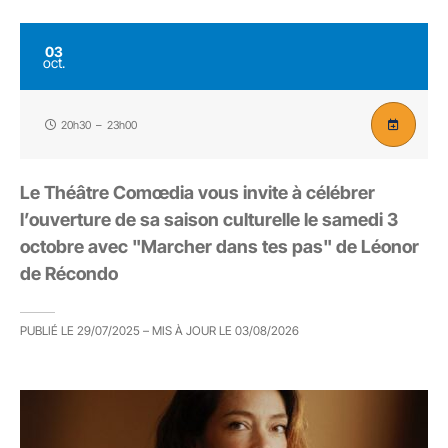
03
oct.
20h30
–
23h00
Le Théâtre Comœdia vous invite à célébrer
l’ouverture de sa saison culturelle le samedi 3
octobre avec "Marcher dans tes pas" de Léonor
de Récondo
PUBLIÉ LE
29/07/2025
– MIS À JOUR LE
03/08/2026