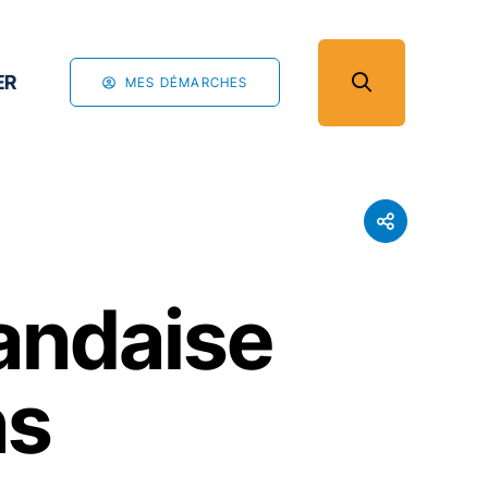
ER
MES DÉMARCHES
andaise
ns