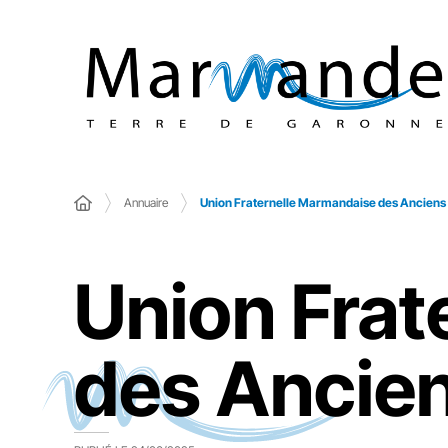
Annuaire
Union Fraternelle Marmandaise des Ancien
Union Frat
des Ancie