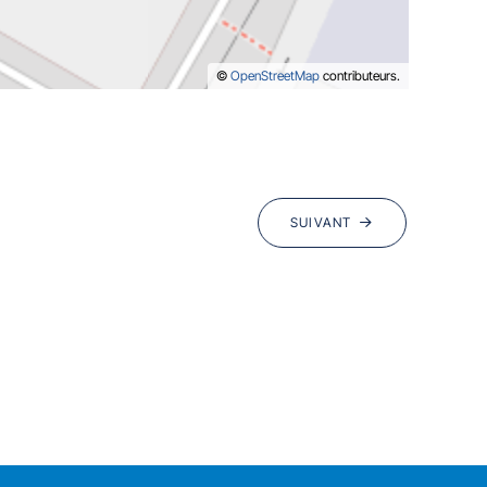
©
OpenStreetMap
contributeurs.
SUIVANT