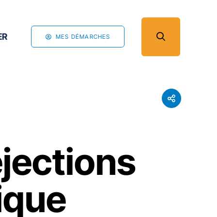
ER
MES DÉMARCHES
jections
ique