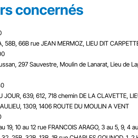
urs concernés
0
60A, 58B, 66B rue JEAN MERMOZ, LIEU DIT CARPETTE
00
an, 297 Sauvestre, Moulin de Lanarat, Lieu de Lapey
30
U JOUR, 639, 612, 718 chemin DE LA CLAVETTE, LIE
EAULIEU, 1309, 1406 ROUTE DU MOULIN A VENT
0
au 19, 10 au 12 rue FRANCOIS ARAGO, 3 au 5, 9, 4 a
22, 28, 32, 25B, 32B, 13B, 1B rue CHARLES GOUNOD, 