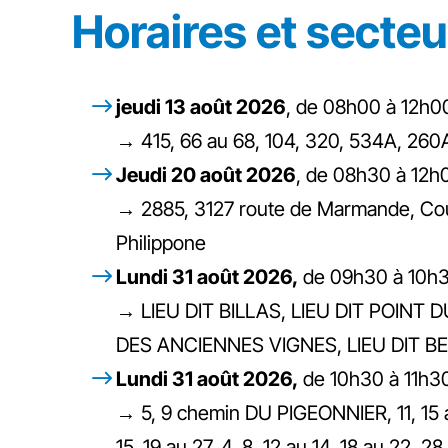
Horaires et secte
jeudi 13 août 2026
, de 08h00 à 12h0
→ 415, 66 au 68, 104, 320, 534A, 2
Jeudi 20 août 2026
, de 08h30 à 12h
→ 2885, 3127 route de Marmande, Couss
Philippone
Lundi 31 août 2026,
de 09h30 à 10h
→ LIEU DIT BILLAS, LIEU DIT POINT D
DES ANCIENNES VIGNES, LIEU DIT B
Lundi 31 août 2026,
de 10h30 à 11h3
→ 5, 9 chemin DU PIGEONNIER, 11, 15 
15, 19 au 27, 4, 8, 12 au 14, 18 au 