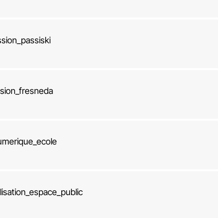
sion_passiski
ssion_fresneda
umerique_ecole
alisation_espace_public