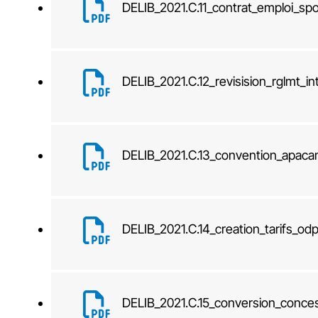
DELIB_2021.C.11_contrat_emploi_sp
DELIB_2021.C.12_revisision_rglmt_i
DELIB_2021.C.13_convention_apac
DELIB_2021.C.14_creation_tarifs_od
DELIB_2021.C.15_conversion_concess