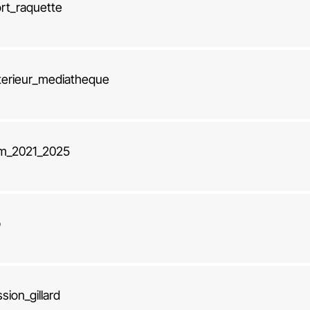
ort_raquette
nterieur_mediatheque
am_2021_2025
p
ion_gillard