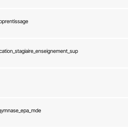
pprentissage
fication_stagiaire_enseignement_sup
c_gymnase_epa_mde