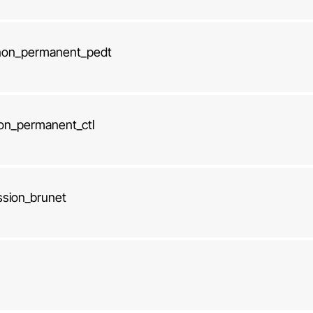
_non_permanent_pedt
non_permanent_ctl
ssion_brunet