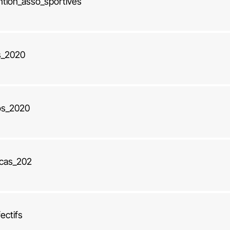
tion_asso_sportives
s_2020
os_2020
ccas_202
ectifs