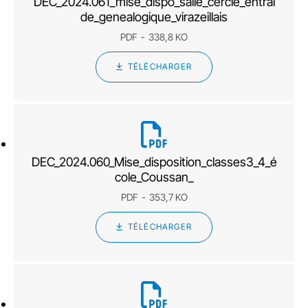
DEC_2024.061_mise_dispo_salle_cercle_entrai
de_genealogique_virazeillais
PDF
338,8 KO
TÉLÉCHARGER
DEC_2024.060_Mise_disposition_classes3_4_é
cole_Coussan_
PDF
353,7 KO
TÉLÉCHARGER