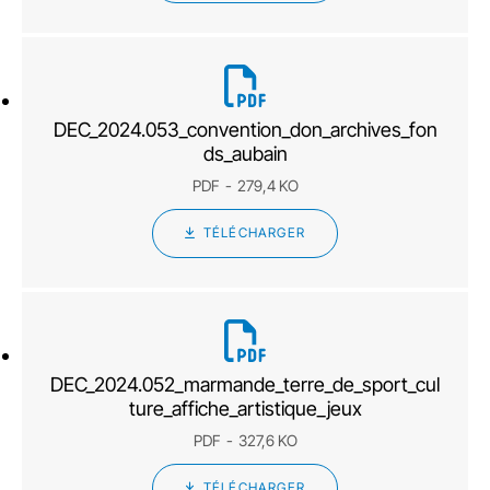
DEC_2024.053_convention_don_archives_fon
ds_aubain
PDF
279,4 KO
TÉLÉCHARGER
DEC_2024.052_marmande_terre_de_sport_cul
ture_affiche_artistique_jeux
PDF
327,6 KO
TÉLÉCHARGER