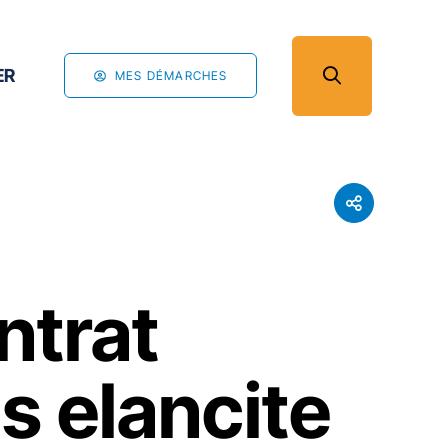
ER
MES DÉMARCHES
ntrat
s elancite