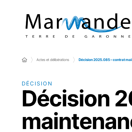
Actes et délibérations
Décision 2025.085 – contrat mai
DÉCISION
Décision 2
maintenanc