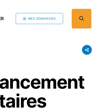
ER
MES DÉMARCHES
inancement
taires