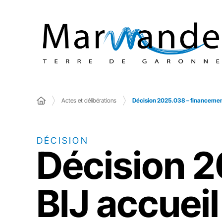
Actes et délibérations
Décision 2025.038 – financement
DÉCISION
Décision 
BIJ accueil