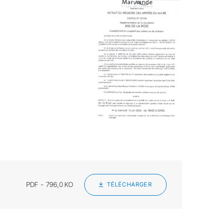
PDF
796,0 KO
TÉLÉCHARGER