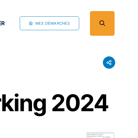
ER
MES DÉMARCHES
rking 2024